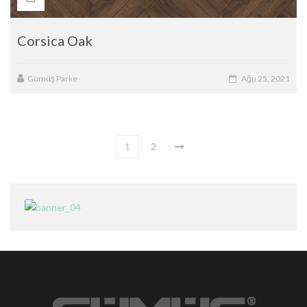
Corsica Oak
Gümüş Parke
Ağu 25, 2021
1
2