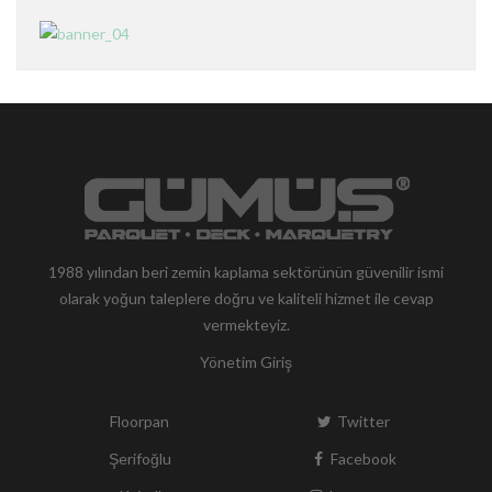
1988 yılından beri zemin kaplama sektörünün güvenilir ismi
olarak yoğun taleplere doğru ve kaliteli hizmet ile cevap
vermekteyiz.
Yönetim Giriş
Floorpan
Twitter
Şerifoğlu
Facebook