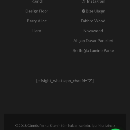
Kaindl
Instagram
Design Floor
Bize Ulaşın
Berry Alloc
Fabbro Wood
Haro
Novawood
Ahşap Duvar Panelleri
Şerifoğlu Lamine Parke
[elfsight_whatsapp_chat id="2"]
© 2018 Gümüş Parke. Sitenin tüm hakları saklıdır. İçerikler izinsiz