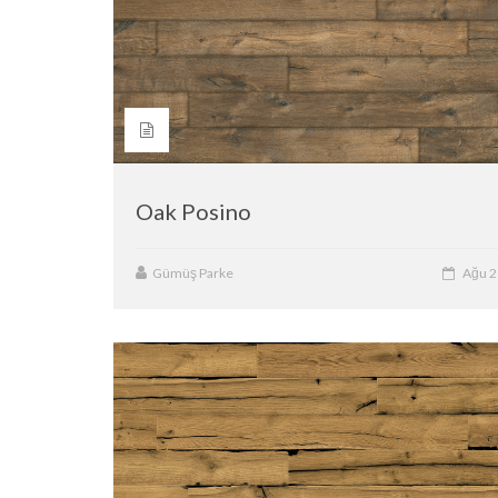
Oak Posino
Gümüş Parke
Ağu 2