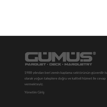
1988 yılından beri zemin kaplama sektörünün güvenilir i
olarak yoğun taleplere doğru ve kaliteli hizmet ile cevap
vermekteyiz.
Yönetim Giriş