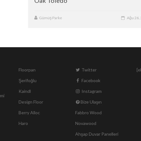
Oak Toledo
Gümüş Parke
Ağu 26,
Floorpan
Twitter
[e
Şerifoğlu
Facebook
Kaindl
Instagram
smi
Design Floor
Bize Ulaşın
Berry Alloc
Fabbro Wood
Haro
Novawood
Ahşap Duvar Panelleri