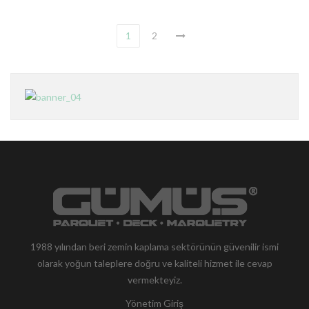
1
2
1988 yılından beri zemin kaplama sektörünün güvenilir ismi
olarak yoğun taleplere doğru ve kaliteli hizmet ile cevap
vermekteyiz.
Yönetim Giriş