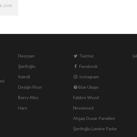
8, 2018
Floorpan
Twitter
[e
Şerifoğlu
Facebook
Kaindl
Instagram
smi
Design Floor
Bize Ulaşın
Berry Alloc
Fabbro Wood
Haro
Novawood
Ahşap Duvar Panelleri
Şerifoğlu Lamine Parke