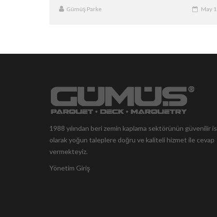
Gümüş Parke
May 1
1988 yılından beri zemin kaplama sektörünün güvenilir i
olarak yoğun taleplere doğru ve kaliteli hizmet ile cevap
vermekteyiz.
Yönetim Giriş