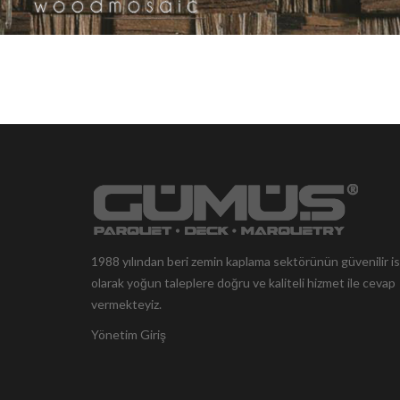
1988 yılından beri zemin kaplama sektörünün güvenilir i
olarak yoğun taleplere doğru ve kaliteli hizmet ile cevap
vermekteyiz.
Yönetim Giriş