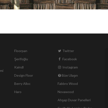
Floorpan
Twitter
Şerifoğlu
Facebook
Kaindl
Instagram
smi
Design Floor
Bize Ulaşın
Berry Alloc
Fabbro Wood
Haro
Novawood
Ahşap Duvar Panelleri