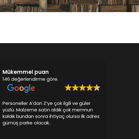
Mükemmel puan
146 değerlendirme göre.
Personeller A’dan Z’ye çok ilgili ve güler
Fiyat, işçili
yüzlü. Malzeme satın aldık çok memnun
memnun kal
kaldık bundan sonra ihtiyaç olursa ilk adres
verdikleri 
gümüş parke olacak..
düzgün ola
tavsiye ede
Daha fazla 